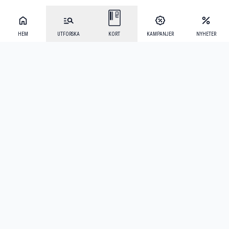
HEM
UTFORSKA
KORT
KAMPANJER
NYHETER
Mecenat Alumni
·
Seniordays
·
Mecenat Talang
·
TraineeGuiden