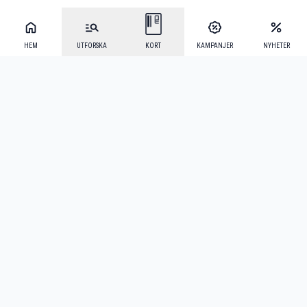
HEM
UTFORSKA
KORT
KAMPANJER
NYHETER
Mecenat Alumni
·
Seniordays
·
Mecenat Talang
·
TraineeGuiden