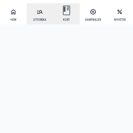
HEM
UTFORSKA
KORT
KAMPANJER
NYHETER
Mecenat Alumni
·
Seniordays
·
Mecenat Talang
·
TraineeGuiden