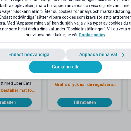
en bra rabatt.
bättra upplevelsen, mäta hur appen används och visa dig relevant inneh
väljer "Godkänn alla" tillåter du cookies för analys och marknadsföring.
Endast nödvändiga" sätter vi bara cookies som krävs för att plattforme
ra. Med "Anpassa mina val" kan du själv välja vilka typer av cookies du til
 när som helst ändra dina val under "Cookie Inställningar". Vill du veta
hur vi använder kakor, se vår
Cookie policy
K
Endast nödvändiga
Anpassa mina val
Godkänn alla
rykande färsk
Ladda ner Espresso House-appen
tt med Uber Eats
Gratis dryck när du registrerat
 beställer mat för
dig som student
st 100 kr
l rabatten
Till rabatten