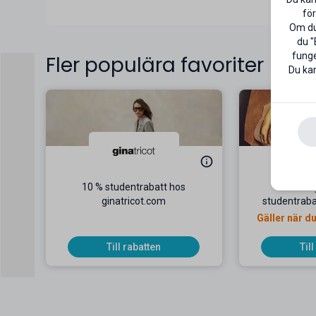
missar 
för
Om du 
du "
funge
Fler populära favoriter
Du kan
10 % studentrabatt hos
125 kr 
ginatricot.com
studentraba
Gäller när du
min
Till rabatten
Til