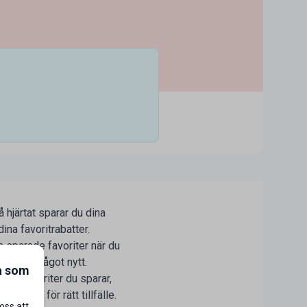
 hjärtat sparar du dina
ina favoritrabatter.
na sparade favoriter när du
tion till något nytt.
a som
fler favoriter du sparar,
tt rabatt för rätt tillfälle.
oss att