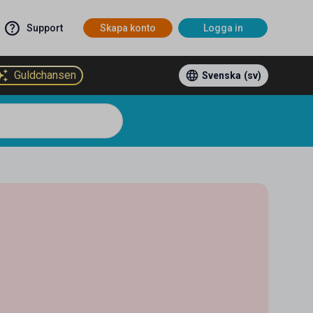
Support
Skapa konto
Logga in
Guldchansen
Svenska
(sv)