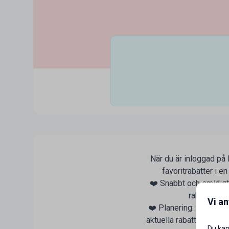
När du är inloggad på 
favoritrabatter i e
❤️ Snabbt och smidigt:
rabatter fi
Vi a
❤️ Planering: Inför dit
aktuella rabatter och d
Du kan