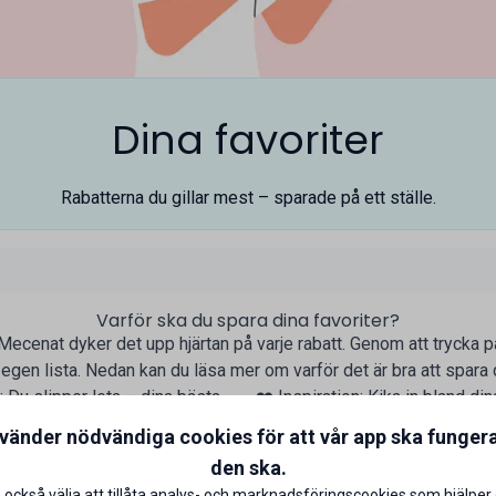
Dina favoriter
Rabatterna du gillar mest – sparade på ett ställe.
Varför ska du spara dina favoriter?
Mecenat dyker det upp hjärtan på varje rabatt. Genom att trycka på
n egen lista. Nedan kan du läsa mer om varför det är bra att spara d
 Du slipper leta – dina bästa
❤️ Inspiration: Kika in bland di
nns samlade åt dig.
behöver tips eller inspira
nvänder nödvändiga cookies för att vår app ska funger
t nästa inköp kan du samla alla
❤️ Spara smartare över tid: Ju 
den ska.
ärmed vara säker på att du inte
desto enklare blir det att hitta rä
 också välja att tillåta analys- och marknadsföringscookies som hjälper 