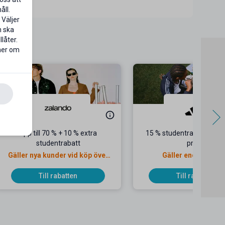
åll.
 Väljer
n ska
låter.
 mer om
AMPANJ
Upp till 70 % + 10 % extra
15 % studentrabatt på or
studentrabatt
priser
Gäller nya kunder vid köp över
Gäller endast onli
500 kr
Till rabatten
Till rabatten