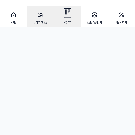
HEM
UTFORSKA
KORT
KAMPANJER
NYHETER
Mecenat Alumni
·
Seniordays
·
Mecenat Talang
·
TraineeGuiden