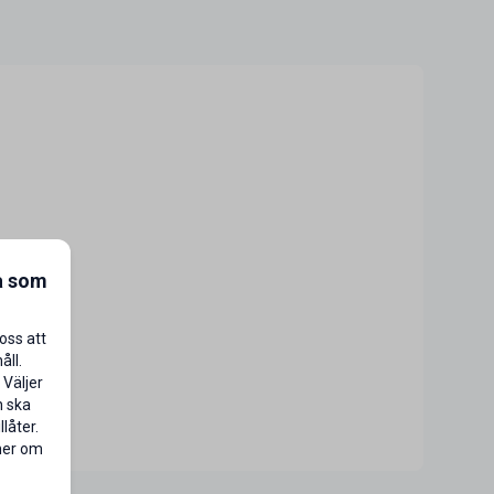
a som
oss att
åll.
 Väljer
n ska
låter.
 mer om