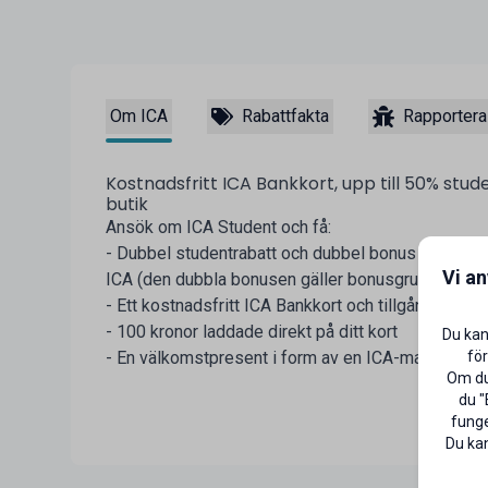
Om ICA
Rabattfakta
Rapportera
Kostnadsfritt ICA Bankkort, upp till 50% stud
butik
Ansök om ICA Student och få:
- Dubbel studentrabatt och dubbel bonus när du be
Vi a
ICA (den dubbla bonusen gäller bonusgrundande v
- Ett kostnadsfritt ICA Bankkort och tillgång till I
- 100 kronor laddade direkt på ditt kort
Du kan
för
- En välkomstpresent i form av en ICA-matlåda
Om du 
du "
funge
Du kan