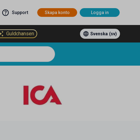
Support
Skapa konto
Logga in
Guldchansen
Svenska
(sv)