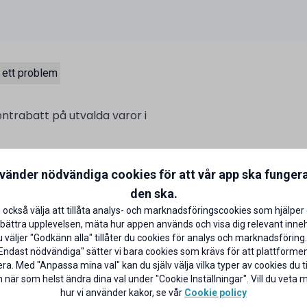
 ett problem
entrabatt på utvalda varor i
talar med ditt ICA Bankkort på
nvänder nödvändiga cookies för att vår app ska funger
aror)
CA Banken
den ska.
 också välja att tillåta analys- och marknadsföringscookies som hjälper 
bättra upplevelsen, mäta hur appen används och visa dig relevant inneh
väljer "Godkänn alla" tillåter du cookies för analys och marknadsföring.
Endast nödvändiga" sätter vi bara cookies som krävs för att plattforme
ra. Med "Anpassa mina val" kan du själv välja vilka typer av cookies du til
 när som helst ändra dina val under "Cookie Inställningar". Vill du veta
hur vi använder kakor, se vår
Cookie policy