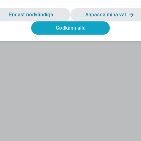
Endast nödvändiga
Anpassa mina val
Godkänn alla