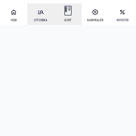
HEM
UTFORSKA
KORT
KAMPANJER
NYHETER
Mecenat Alumni
·
Seniordays
·
Mecenat Talang
·
TraineeGuiden