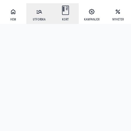
HEM
UTFORSKA
KORT
KAMPANJER
NYHETER
Mecenat Alumni
·
Seniordays
·
Mecenat Talang
·
TraineeGuiden