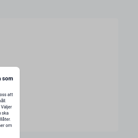
a som
oss att
åll.
 Väljer
n ska
låter.
 mer om