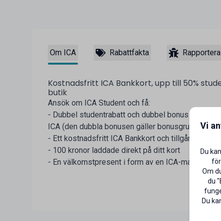
Om ICA
Rabattfakta
Rapportera
Kostnadsfritt ICA Bankkort, upp till 50% stud
butik
Ansök om ICA Student och få:
- Dubbel studentrabatt och dubbel bonus när du be
Vi a
ICA (den dubbla bonusen gäller bonusgrundande v
- Ett kostnadsfritt ICA Bankkort och tillgång till I
- 100 kronor laddade direkt på ditt kort
Du kan
för
- En välkomstpresent i form av en ICA-matlåda
Om du 
du "
funge
Du kan