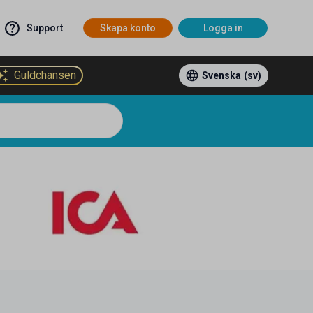
Support
Skapa konto
Logga in
Guldchansen
Svenska
(sv)