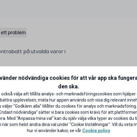
 ett problem
entrabatt på utvalda varor i
talar med ditt ICA Bankkort på
nvänder nödvändiga cookies för att vår app ska funger
aror)
CA Banken
den ska.
 också välja att tillåta analys- och marknadsföringscookies som hjälper 
bättra upplevelsen, mäta hur appen används och visa dig relevant inneh
väljer "Godkänn alla" tillåter du cookies för analys och marknadsföring.
Endast nödvändiga" sätter vi bara cookies som krävs för att plattforme
ra. Med "Anpassa mina val" kan du själv välja vilka typer av cookies du til
 när som helst ändra dina val under "Cookie Inställningar". Vill du veta
hur vi använder kakor, se vår
Cookie policy