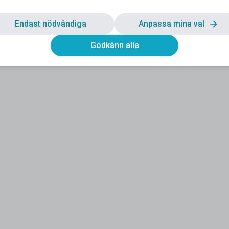
Endast nödvändiga
Anpassa mina val
Godkänn alla