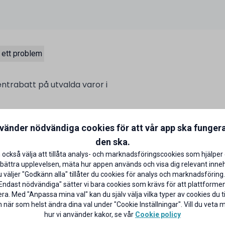
 ett problem
entrabatt på utvalda varor i
talar med ditt ICA Bankkort på
nvänder nödvändiga cookies för att vår app ska funger
aror)
CA Banken
den ska.
 också välja att tillåta analys- och marknadsföringscookies som hjälper 
bättra upplevelsen, mäta hur appen används och visa dig relevant inneh
väljer "Godkänn alla" tillåter du cookies för analys och marknadsföring.
Endast nödvändiga" sätter vi bara cookies som krävs för att plattforme
ra. Med "Anpassa mina val" kan du själv välja vilka typer av cookies du til
 när som helst ändra dina val under "Cookie Inställningar". Vill du veta
hur vi använder kakor, se vår
Cookie policy