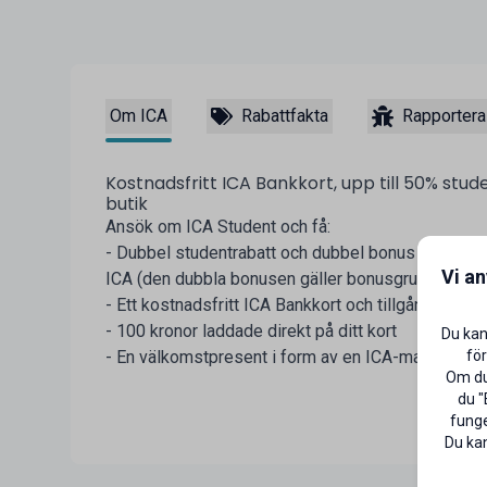
Om ICA
Rabattfakta
Rapportera
Kostnadsfritt ICA Bankkort, upp till 50% stud
butik
Ansök om ICA Student och få:
- Dubbel studentrabatt och dubbel bonus när du be
Vi a
ICA (den dubbla bonusen gäller bonusgrundande v
- Ett kostnadsfritt ICA Bankkort och tillgång till I
- 100 kronor laddade direkt på ditt kort
Du kan
för
- En välkomstpresent i form av en ICA-matlåda
Om du 
du "
funge
Du kan