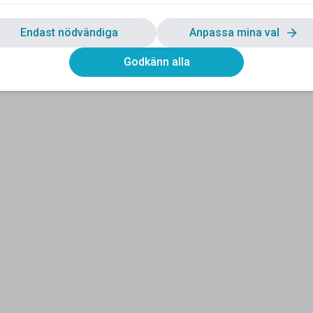
Endast nödvändiga
Anpassa mina val
Godkänn alla