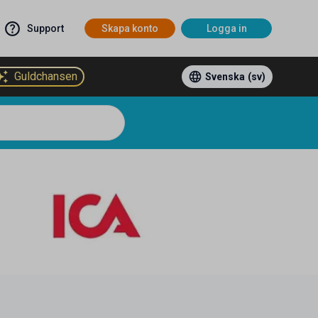
Support
Skapa konto
Logga in
Guldchansen
Svenska
(sv)