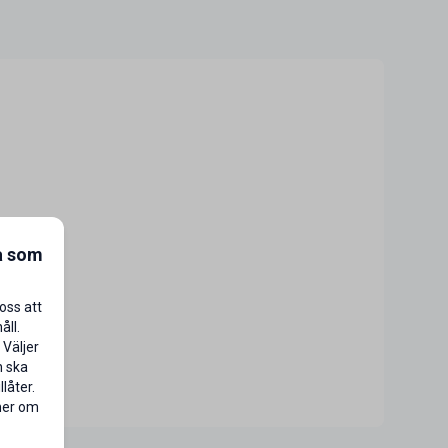
a som
oss att
åll.
 Väljer
n ska
låter.
 mer om