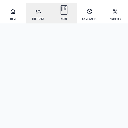
HEM
UTFORSKA
KORT
KAMPANJER
NYHETER
Mecenat Alumni
·
Seniordays
·
Mecenat Talang
·
TraineeGuiden