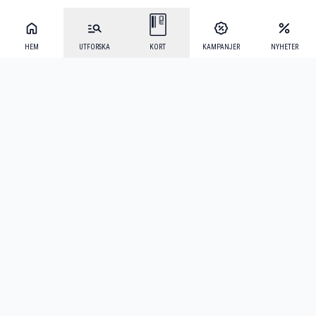
HEM
UTFORSKA
KORT
KAMPANJER
NYHETER
Mecenat Alumni
·
Seniordays
·
Mecenat Talang
·
TraineeGuiden