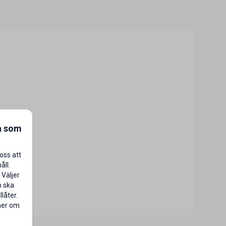
a som
oss att
åll.
 Väljer
n ska
låter.
 mer om