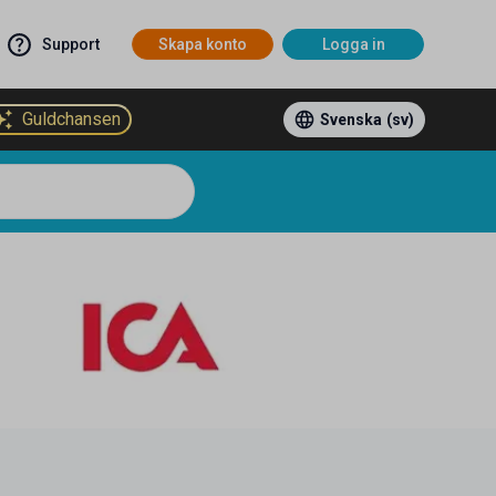
Support
Skapa konto
Logga in
Guldchansen
Svenska
(sv)