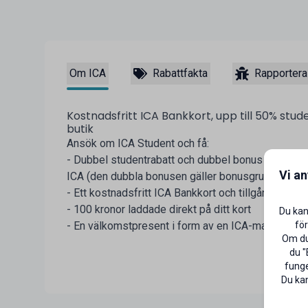
Om ICA
Rabattfakta
Rapportera
Kostnadsfritt ICA Bankkort, upp till 50% stud
butik
Ansök om ICA Student och få:
- Dubbel studentrabatt och dubbel bonus när du be
Vi a
ICA (den dubbla bonusen gäller bonusgrundande v
- Ett kostnadsfritt ICA Bankkort och tillgång till I
- 100 kronor laddade direkt på ditt kort
Du kan
för
- En välkomstpresent i form av en ICA-matlåda
Om du 
du "
funge
Du kan