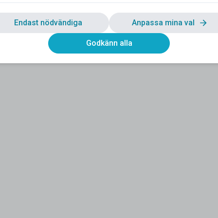
Endast nödvändiga
Anpassa mina val
Godkänn alla