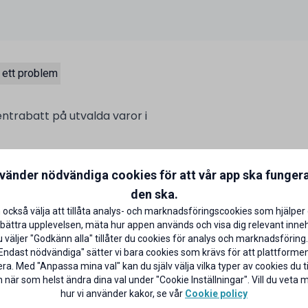
 ett problem
entrabatt på utvalda varor i
talar med ditt ICA Bankkort på
nvänder nödvändiga cookies för att vår app ska funger
aror)
CA Banken
den ska.
 också välja att tillåta analys- och marknadsföringscookies som hjälper 
bättra upplevelsen, mäta hur appen används och visa dig relevant inneh
väljer "Godkänn alla" tillåter du cookies för analys och marknadsföring.
Endast nödvändiga" sätter vi bara cookies som krävs för att plattforme
ra. Med "Anpassa mina val" kan du själv välja vilka typer av cookies du til
 när som helst ändra dina val under "Cookie Inställningar". Vill du veta
hur vi använder kakor, se vår
Cookie policy