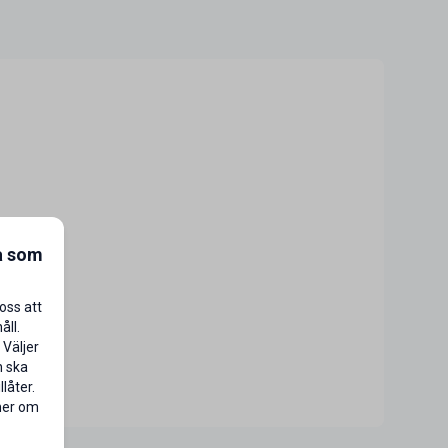
a som
oss att
åll.
 Väljer
n ska
låter.
 mer om