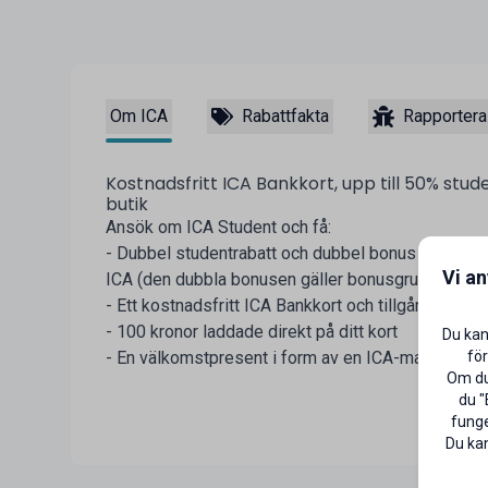
Om ICA
Rabattfakta
Rapportera
Kostnadsfritt ICA Bankkort, upp till 50% stud
butik
Ansök om ICA Student och få:
- Dubbel studentrabatt och dubbel bonus när du be
Vi a
ICA (den dubbla bonusen gäller bonusgrundande v
- Ett kostnadsfritt ICA Bankkort och tillgång till I
- 100 kronor laddade direkt på ditt kort
Du kan
för
- En välkomstpresent i form av en ICA-matlåda
Om du 
du "
funge
Du kan