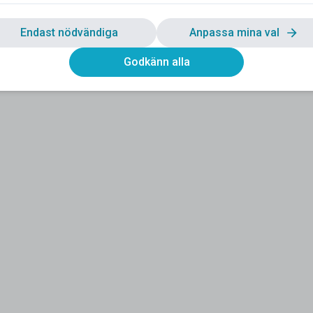
Endast nödvändiga
Anpassa mina val
Godkänn alla