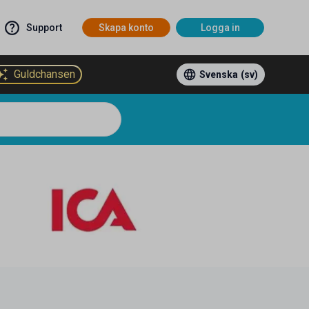
Support
Skapa konto
Logga in
Guldchansen
Svenska
(sv)