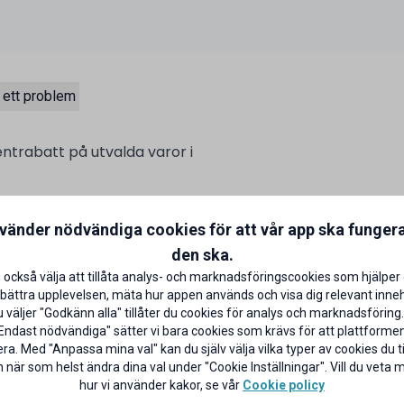
 ett problem
entrabatt på utvalda varor i
talar med ditt ICA Bankkort på
nvänder nödvändiga cookies för att vår app ska funger
aror)
CA Banken
den ska.
 också välja att tillåta analys- och marknadsföringscookies som hjälper 
bättra upplevelsen, mäta hur appen används och visa dig relevant inneh
väljer "Godkänn alla" tillåter du cookies för analys och marknadsföring.
Endast nödvändiga" sätter vi bara cookies som krävs för att plattforme
ra. Med "Anpassa mina val" kan du själv välja vilka typer av cookies du til
 när som helst ändra dina val under "Cookie Inställningar". Vill du veta
hur vi använder kakor, se vår
Cookie policy