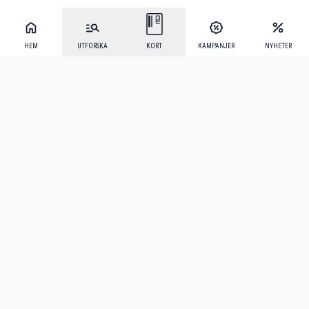
HEM
UTFORSKA
KORT
KAMPANJER
NYHETER
Mecenat Alumni
·
Seniordays
·
Mecenat Talang
·
TraineeGuiden