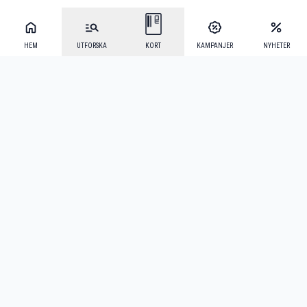
HEM
UTFORSKA
KORT
KAMPANJER
NYHETER
Mecenat Alumni
·
Seniordays
·
Mecenat Talang
·
TraineeGuiden