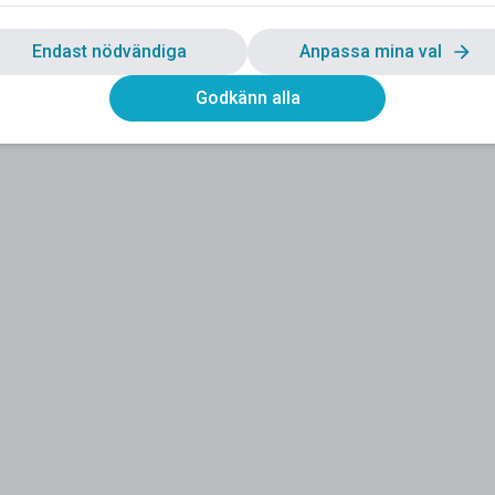
Endast nödvändiga
Anpassa mina val
Godkänn alla