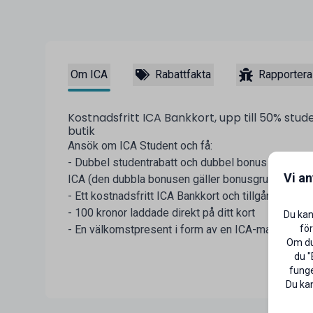
Om ICA
Rabattfakta
Rapportera
Kostnadsfritt ICA Bankkort, upp till 50% stud
butik
Ansök om ICA Student och få:
- Dubbel studentrabatt och dubbel bonus när du be
Vi a
ICA (den dubbla bonusen gäller bonusgrundande v
- Ett kostnadsfritt ICA Bankkort och tillgång till I
- 100 kronor laddade direkt på ditt kort
Du kan
för
- En välkomstpresent i form av en ICA-matlåda
Om du 
du "
funge
Du kan