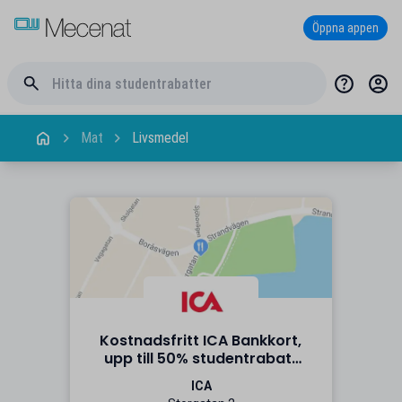
Öppna appen
Mat
Livsmedel
Kostnadsfritt ICA Bankkort,
upp till 50% studentrabatt
på utvalda varor i butik
ICA