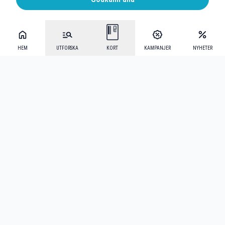
HEM
UTFORSKA
KORT
KAMPANJER
NYHETER
Mecenat Alumni
·
Seniordays
·
Mecenat Talang
·
TraineeGuiden