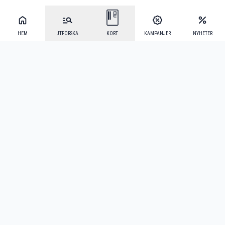
HEM
UTFORSKA
KORT
KAMPANJER
NYHETER
Mecenat Alumni
·
Seniordays
·
Mecenat Talang
·
TraineeGuiden