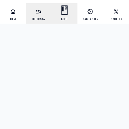
HEM
UTFORSKA
KORT
KAMPANJER
NYHETER
Mecenat Alumni
·
Seniordays
·
Mecenat Talang
·
TraineeGuiden