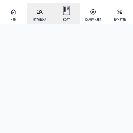
HEM
UTFORSKA
KORT
KAMPANJER
NYHETER
Mecenat Alumni
·
Seniordays
·
Mecenat Talang
·
TraineeGuiden