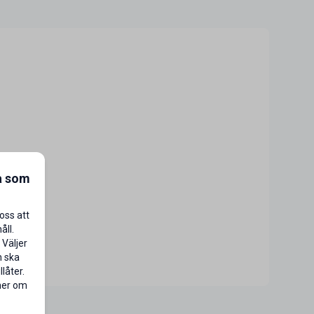
a som
oss att
åll.
 Väljer
n ska
låter.
 mer om