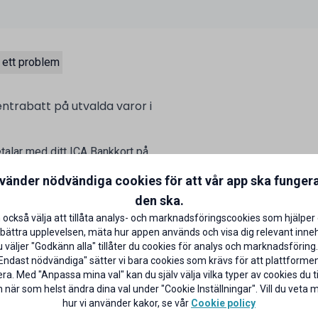
 ett problem
entrabatt på utvalda varor i
talar med ditt ICA Bankkort på
aror)
nvänder nödvändiga cookies för att vår app ska funger
CA Banken
den ska.
 också välja att tillåta analys- och marknadsföringscookies som hjälper 
bättra upplevelsen, mäta hur appen används och visa dig relevant inneh
väljer "Godkänn alla" tillåter du cookies för analys och marknadsföring.
Endast nödvändiga" sätter vi bara cookies som krävs för att plattforme
ra. Med "Anpassa mina val" kan du själv välja vilka typer av cookies du til
 när som helst ändra dina val under "Cookie Inställningar". Vill du veta
hur vi använder kakor, se vår
Cookie policy