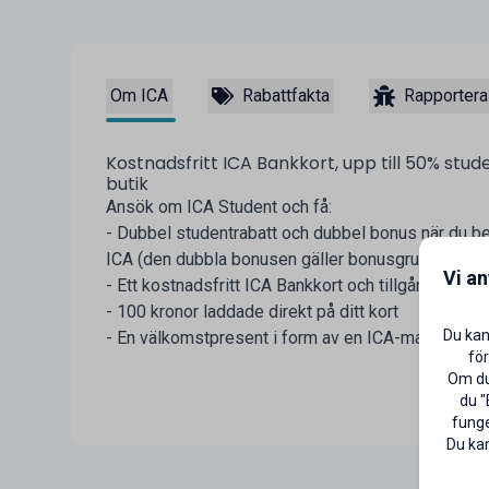
Om ICA
Rabattfakta
Rapportera
Kostnadsfritt ICA Bankkort, upp till 50% stud
butik
Ansök om ICA Student och få:
- Dubbel studentrabatt och dubbel bonus när du be
ICA (den dubbla bonusen gäller bonusgrundande v
Vi a
- Ett kostnadsfritt ICA Bankkort och tillgång till I
- 100 kronor laddade direkt på ditt kort
Du kan
- En välkomstpresent i form av en ICA-matlåda
för
Om du 
du "
funge
Du kan