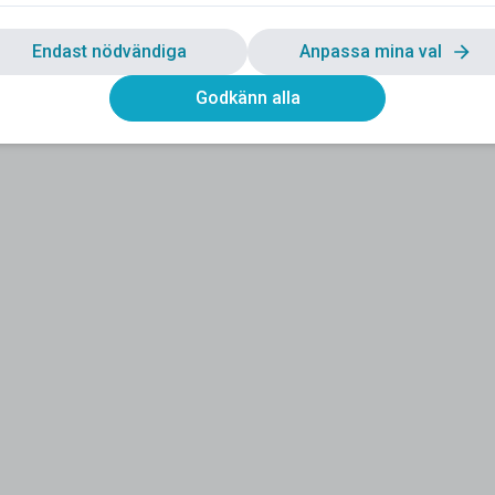
Endast nödvändiga
Anpassa mina val
Godkänn alla