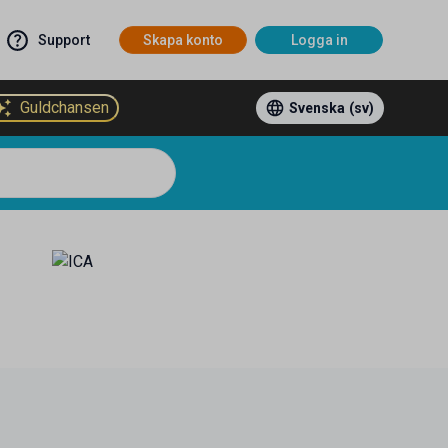
Support
Skapa konto
Logga in
Guldchansen
Svenska
(sv)