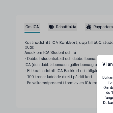
Om ICA
Rabattfakta
Rapportera
Kostnadsfritt ICA Bankkort, upp till 50% stud
butik
Ansök om ICA Student och få:
- Dubbel studentrabatt och dubbel bonus när du be
Vi a
ICA (den dubbla bonusen gäller bonusgrundande v
- Ett kostnadsfritt ICA Bankkort och tillgång till I
- 100 kronor laddade direkt på ditt kort
Du kan
för
- En välkomstpresent i form av en ICA-matlåda
Om du 
du "
funge
Du kan