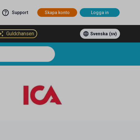
Support
Skapa konto
Logga in
Guldchansen
Svenska
(sv)