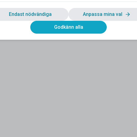
Endast nödvändiga
Anpassa mina val
Godkänn alla