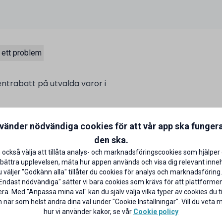
 ett problem
entrabatt på utvalda varor i
talar med ditt ICA Bankkort på
nvänder nödvändiga cookies för att vår app ska funger
aror)
CA Banken
den ska.
 också välja att tillåta analys- och marknadsföringscookies som hjälper 
bättra upplevelsen, mäta hur appen används och visa dig relevant inneh
väljer "Godkänn alla" tillåter du cookies för analys och marknadsföring.
Endast nödvändiga" sätter vi bara cookies som krävs för att plattforme
ra. Med "Anpassa mina val" kan du själv välja vilka typer av cookies du til
 när som helst ändra dina val under "Cookie Inställningar". Vill du veta
hur vi använder kakor, se vår
Cookie policy