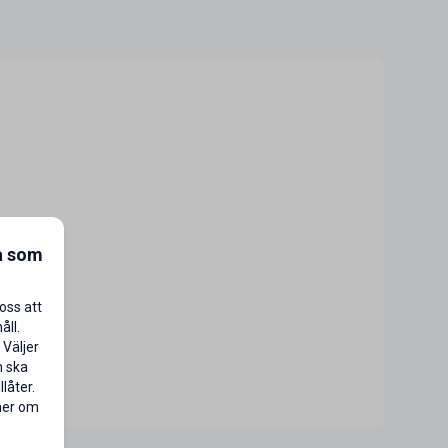
a som
oss att
åll.
 Väljer
n ska
låter.
 mer om