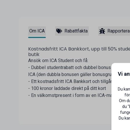
Om ICA
Rabattfakta
Rapportera
Kostnadsfritt ICA Bankkort, upp till 50% stud
butik
Ansök om ICA Student och få:
- Dubbel studentrabatt och dubbel bonus när du be
Vi a
ICA (den dubbla bonusen gäller bonusgrundande v
- Ett kostnadsfritt ICA Bankkort och tillgång till I
- 100 kronor laddade direkt på ditt kort
Du kan
för
- En välkomstpresent i form av en ICA-matlåda
Om du 
du "
funge
Du kan