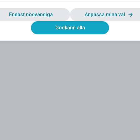
Endast nödvändiga
Anpassa mina val
Godkänn alla