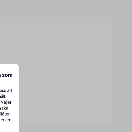
a som
oss att
åll.
 Väljer
n ska
låter.
 mer om