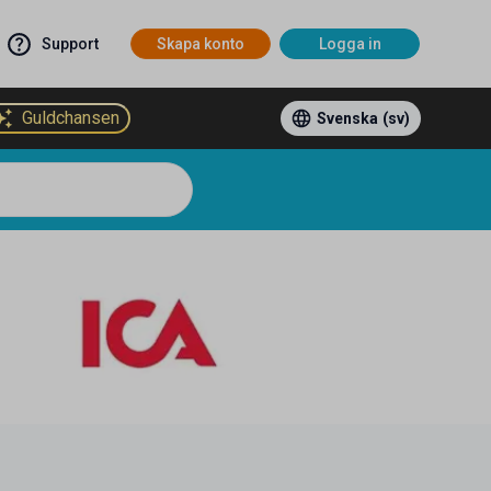
Support
Skapa konto
Logga in
Guldchansen
Svenska
(sv)