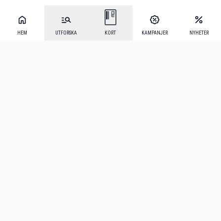
HEM
UTFORSKA
KORT
KAMPANJER
NYHETER
Mecenat Alumni
·
Seniordays
·
Mecenat Talang
·
TraineeGuiden