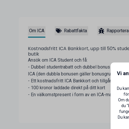
Om ICA
Rabattfakta
Rapportera
Kostnadsfritt ICA Bankkort, upp till 50% stud
butik
Ansök om ICA Student och få:
- Dubbel studentrabatt och dubbel bonus när du be
Vi a
ICA (den dubbla bonusen gäller bonusgrundande v
- Ett kostnadsfritt ICA Bankkort och tillgång till I
- 100 kronor laddade direkt på ditt kort
Du kan
för
- En välkomstpresent i form av en ICA-matlåda
Om du 
du "
funge
Du kan