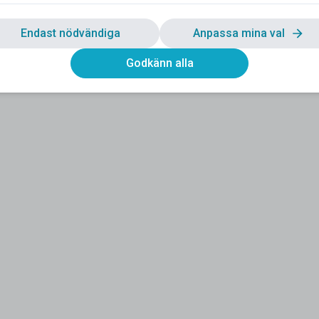
Endast nödvändiga
Anpassa mina val
Godkänn alla