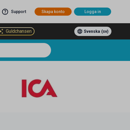
Support
Skapa konto
Logga in
Guldchansen
Svenska
(sv)