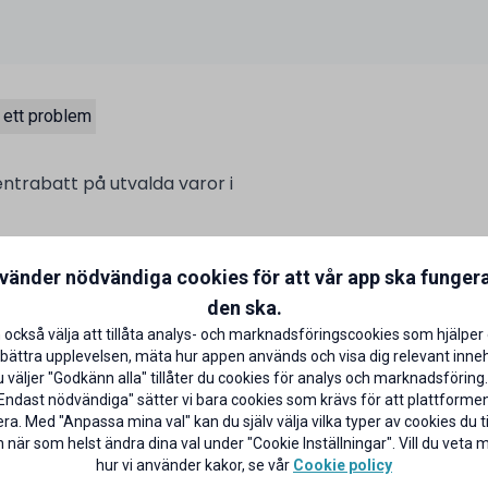
 ett problem
entrabatt på utvalda varor i
talar med ditt ICA Bankkort på
nvänder nödvändiga cookies för att vår app ska funger
aror)
CA Banken
den ska.
 också välja att tillåta analys- och marknadsföringscookies som hjälper 
bättra upplevelsen, mäta hur appen används och visa dig relevant inneh
väljer "Godkänn alla" tillåter du cookies för analys och marknadsföring.
Endast nödvändiga" sätter vi bara cookies som krävs för att plattforme
ra. Med "Anpassa mina val" kan du själv välja vilka typer av cookies du til
 när som helst ändra dina val under "Cookie Inställningar". Vill du veta
hur vi använder kakor, se vår
Cookie policy