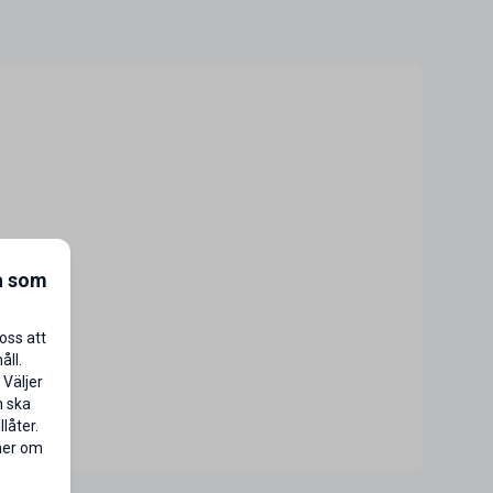
a som
oss att
åll.
 Väljer
n ska
låter.
 mer om