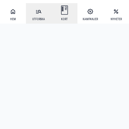
HEM
UTFORSKA
KORT
KAMPANJER
NYHETER
Mecenat Alumni
·
Seniordays
·
Mecenat Talang
·
TraineeGuiden