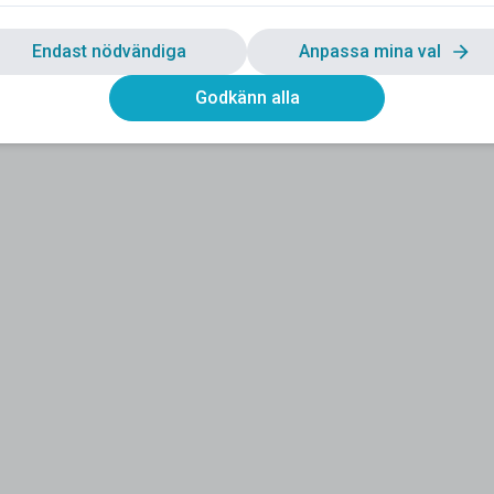
Endast nödvändiga
Anpassa mina val
Godkänn alla