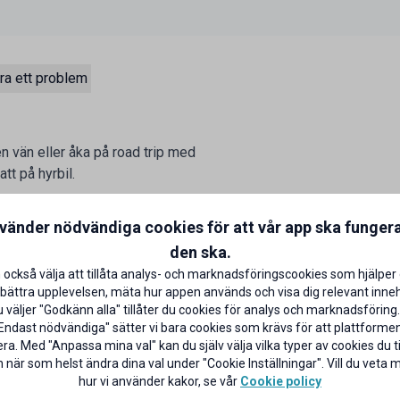
ra ett problem
en vän eller åka på road trip med
tt på hyrbil.
ontor eller boka smidigt online
nvänder nödvändiga cookies för att vår app ska funger
den ska.
 också välja att tillåta analys- och marknadsföringscookies som hjälper 
bättra upplevelsen, mäta hur appen används och visa dig relevant inneh
väljer "Godkänn alla" tillåter du cookies för analys och marknadsföring.
Endast nödvändiga" sätter vi bara cookies som krävs för att plattforme
ra. Med "Anpassa mina val" kan du själv välja vilka typer av cookies du til
 när som helst ändra dina val under "Cookie Inställningar". Vill du veta
hur vi använder kakor, se vår
Cookie policy