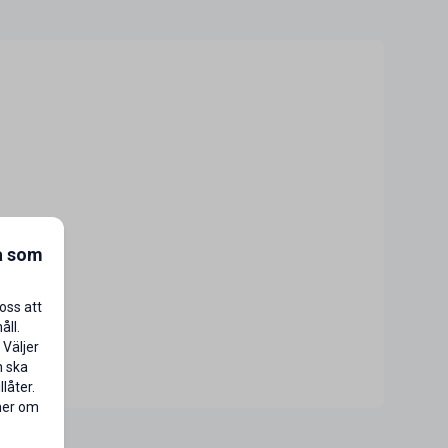
a som
oss att
åll.
 Väljer
n ska
låter.
 mer om