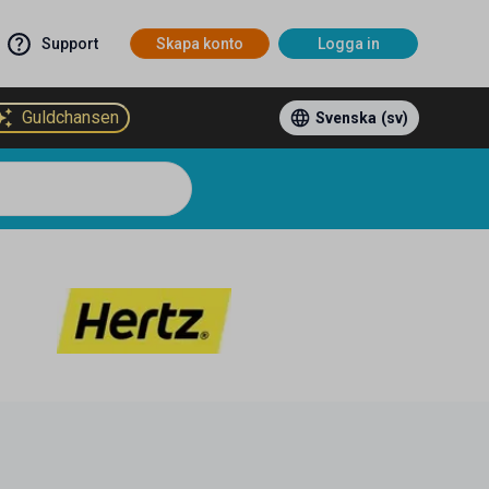
Support
Skapa konto
Logga in
Guldchansen
Svenska
(sv)