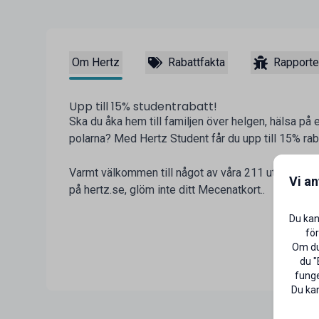
Om Hertz
Rabattfakta
Rapporte
Upp till 15% studentrabatt!
Ska du åka hem till familjen över helgen, hälsa på 
polarna? Med Hertz Student får du upp till 15% raba
Varmt välkommen till något av våra 211 uthyrningsk
Vi a
på hertz.se, glöm inte ditt Mecenatkort..
Du kan
för
Om du 
du "
funge
Du kan