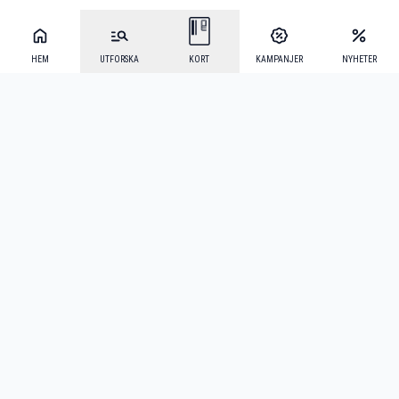
HEM
UTFORSKA
KORT
KAMPANJER
NYHETER
Mecenat Alumni
·
Seniordays
·
Mecenat Talang
·
TraineeGuiden