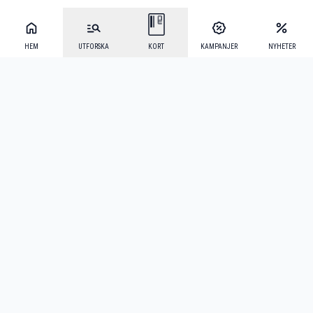
HEM
UTFORSKA
KORT
KAMPANJER
NYHETER
Mecenat Alumni
·
Seniordays
·
Mecenat Talang
·
TraineeGuiden