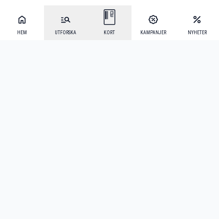
HEM
UTFORSKA
KORT
KAMPANJER
NYHETER
Mecenat Alumni
·
Seniordays
·
Mecenat Talang
·
TraineeGuiden