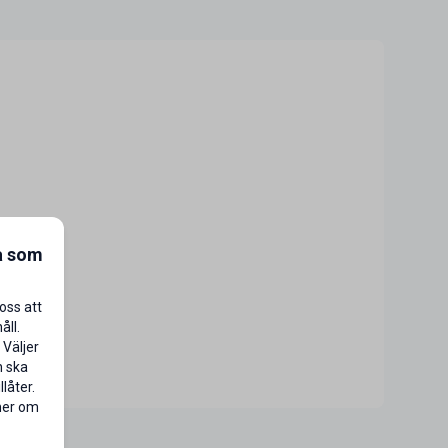
a som
oss att
åll.
 Väljer
n ska
låter.
 mer om