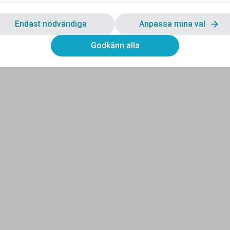
Endast nödvändiga
Anpassa mina val
Godkänn alla