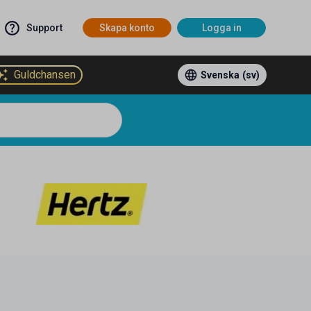
Support
Skapa konto
Logga in
Guldchansen
Svenska
(sv)