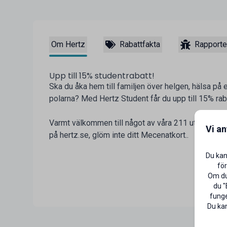
Om Hertz
Rabattfakta
Rapporte
Upp till 15% studentrabatt!
Ska du åka hem till familjen över helgen, hälsa på 
polarna? Med Hertz Student får du upp till 15% raba
Varmt välkommen till något av våra 211 uthyrningsk
Vi a
på hertz.se, glöm inte ditt Mecenatkort..
Du kan
för
Om du 
du "
funge
Du kan