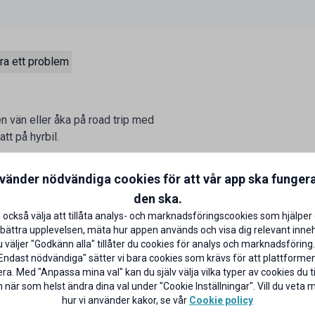
ra ett problem
en vän eller åka på road trip med
tt på hyrbil.
ontor eller boka smidigt online
nvänder nödvändiga cookies för att vår app ska funger
den ska.
 också välja att tillåta analys- och marknadsföringscookies som hjälper 
bättra upplevelsen, mäta hur appen används och visa dig relevant inneh
väljer "Godkänn alla" tillåter du cookies för analys och marknadsföring.
Endast nödvändiga" sätter vi bara cookies som krävs för att plattforme
ra. Med "Anpassa mina val" kan du själv välja vilka typer av cookies du til
 när som helst ändra dina val under "Cookie Inställningar". Vill du veta
hur vi använder kakor, se vår
Cookie policy