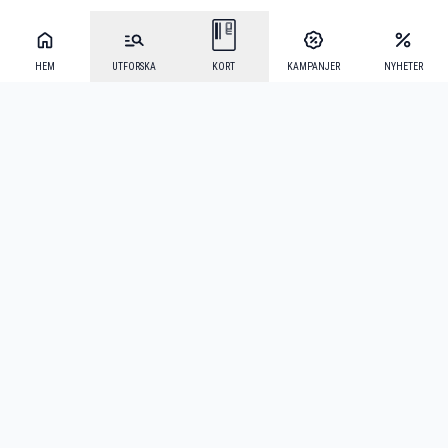
HEM
UTFORSKA
KORT
KAMPANJER
NYHETER
Mecenat Alumni
·
Seniordays
·
Mecenat Talang
·
TraineeGuiden