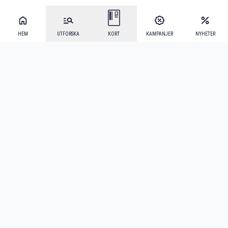
HEM
UTFORSKA
KORT
KAMPANJER
NYHETER
Mecenat Alumni
·
Seniordays
·
Mecenat Talang
·
TraineeGuiden