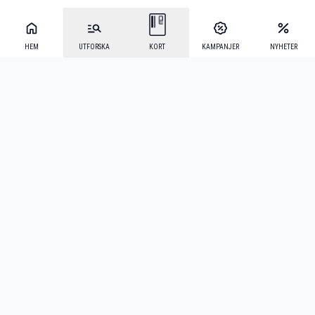
HEM
UTFORSKA
KORT
KAMPANJER
NYHETER
Mecenat Alumni
·
Seniordays
·
Mecenat Talang
·
TraineeGuiden