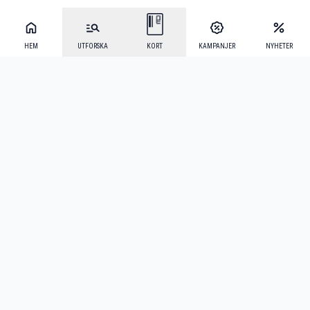
HEM
UTFORSKA
KORT
KAMPANJER
NYHETER
Mecenat Alumni
·
Seniordays
·
Mecenat Talang
·
TraineeGuiden