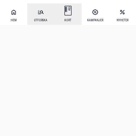
HEM
UTFORSKA
KORT
KAMPANJER
NYHETER
Mecenat Alumni
·
Seniordays
·
Mecenat Talang
·
TraineeGuiden