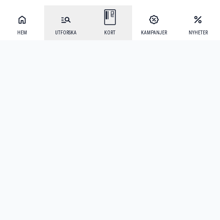
HEM
UTFORSKA
KORT
KAMPANJER
NYHETER
Mecenat Alumni
·
Seniordays
·
Mecenat Talang
·
TraineeGuiden