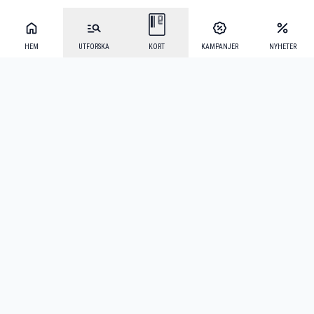
HEM
UTFORSKA
KORT
KAMPANJER
NYHETER
Mecenat Alumni
·
Seniordays
·
Mecenat Talang
·
TraineeGuiden