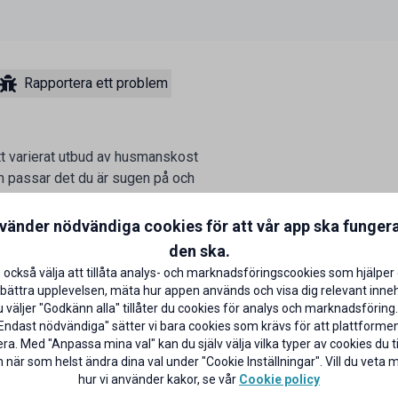
Rapportera ett problem
tt varierat utbud av husmanskost
om passar det du är sugen på och
m är fördelen med buffé!
nvänder nödvändiga cookies för att vår app ska funger
och därför erbjuds studentrabatt på
den ska.
 också välja att tillåta analys- och marknadsföringscookies som hjälper 
bättra upplevelsen, mäta hur appen används och visa dig relevant inneh
väljer "Godkänn alla" tillåter du cookies för analys och marknadsföring.
Endast nödvändiga" sätter vi bara cookies som krävs för att plattforme
ra. Med "Anpassa mina val" kan du själv välja vilka typer av cookies du til
 när som helst ändra dina val under "Cookie Inställningar". Vill du veta
hur vi använder kakor, se vår
Cookie policy