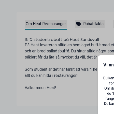
Om Heat Restauranger
Rabattfakta
15 % studentrabatt på Heat Sundsvall
På Heat levereras alltid en hemlagad buffé med e
och en bred salladsbuffé. Du hittar alltid något s
såklart får du äta så mycket du vill, det är det so
Vi a
Som student är det här tänkt att vara "The place", 
allt du kan hitta i restaurangen!
Du kan
för
Välkommen Heat!
Om du 
du "
funge
Du kan