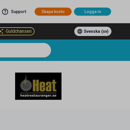
Support
Skapa konto
Logga in
Guldchansen
Svenska
(sv)