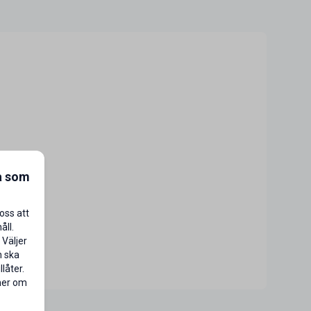
a som
oss att
åll.
 Väljer
n ska
låter.
 mer om