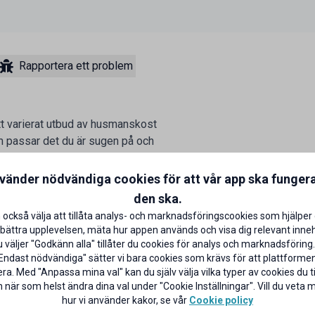
Rapportera ett problem
tt varierat utbud av husmanskost
om passar det du är sugen på och
m är fördelen med buffé!
nvänder nödvändiga cookies för att vår app ska funger
och därför erbjuds studentrabatt på
den ska.
 också välja att tillåta analys- och marknadsföringscookies som hjälper 
bättra upplevelsen, mäta hur appen används och visa dig relevant inneh
väljer "Godkänn alla" tillåter du cookies för analys och marknadsföring.
Endast nödvändiga" sätter vi bara cookies som krävs för att plattforme
ra. Med "Anpassa mina val" kan du själv välja vilka typer av cookies du til
 när som helst ändra dina val under "Cookie Inställningar". Vill du veta
hur vi använder kakor, se vår
Cookie policy