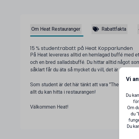
Om Heat Restauranger
Rabattfakta
15 % studentrabatt på Heat Kopparlunden
På Heat levereras alltid en hemlagad buffé med e
och en bred salladsbuffé. Du hittar alltid något s
såklart får du äta så mycket du vill, det är det so
Vi a
Som student är det här tänkt att vara "The place", 
allt du kan hitta i restaurangen!
Du kan
för
Välkommen Heat!
Om du 
du "
funge
Du kan