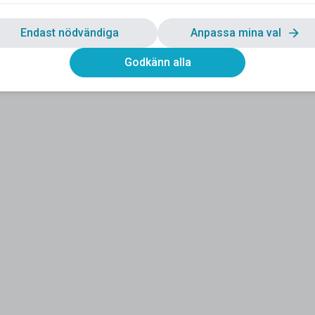
Endast nödvändiga
Anpassa mina val
Godkänn alla