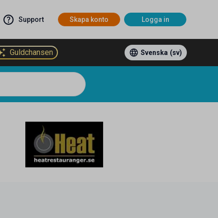
Support
Skapa konto
Logga in
Guldchansen
Svenska
(sv)