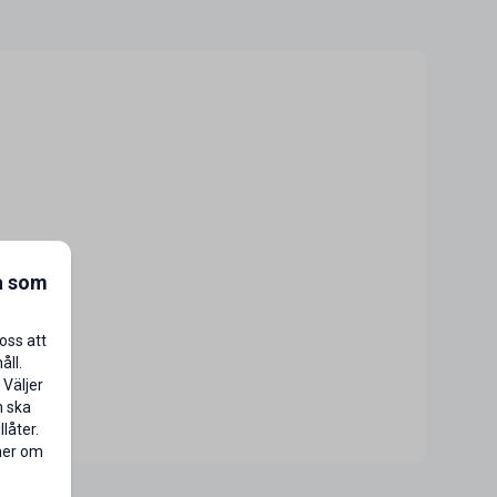
a som
oss att
åll.
 Väljer
n ska
låter.
 mer om