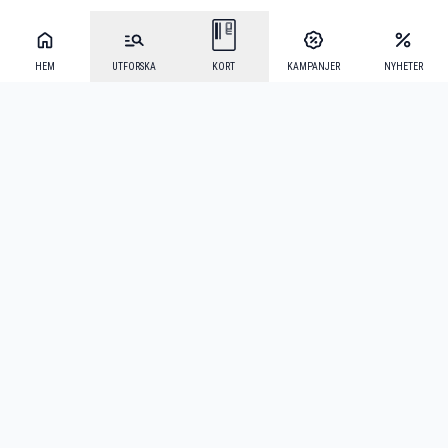
HEM
UTFORSKA
KORT
KAMPANJER
NYHETER
Mecenat Alumni
·
Seniordays
·
Mecenat Talang
·
TraineeGuiden