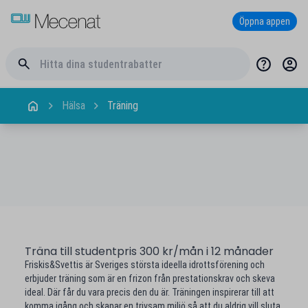
Öppna appen
Hälsa
Träning
Träna till studentpris 300 kr/mån i 12 månader
Friskis&Svettis är Sveriges största ideella idrottsförening och
erbjuder träning som är en frizon från prestationskrav och skeva
ideal. Där får du vara precis den du är. Träningen inspirerar till att
komma igång och skapar en trivsam miljö så att du aldrig vill sluta.