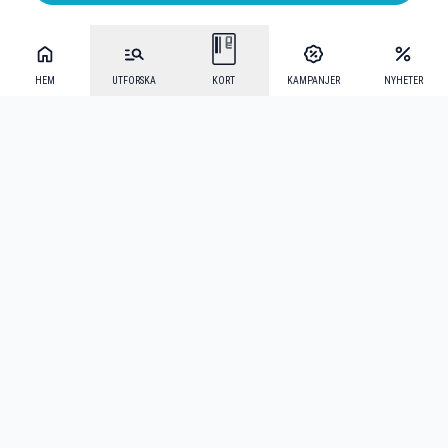
HEM
UTFORSKA
KORT
KAMPANJER
NYHETER
Mecenat Alumni
·
Seniordays
·
Mecenat Talang
·
TraineeGuiden