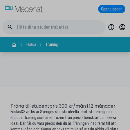
Öppna appen
Hälsa
Träning
Träna till studentpris 300 kr/mån i 12 månader
Friskis&Svettis är Sveriges största ideella idrottsförening och
erbjuder träning som är en frizon från prestationskrav och skeva
ideal. Där får du vara precis den du är. Träningen inspirerar till att
komma igång och skapar en trivsam miljö så att du aldrig vill sluta.