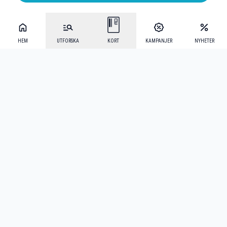
HEM
UTFORSKA
KORT
KAMPANJER
NYHETER
Mecenat Alumni
·
Seniordays
·
Mecenat Talang
·
TraineeGuiden