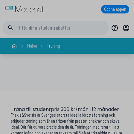
Öppna appen
Hälsa
Träning
Träna till studentpris 300 kr/mån i 12 månader
Friskis&Svettis är Sveriges största ideella idrottsförening och
erbjuder träning som är en frizon från prestationskrav och skeva
ideal. Där får du vara precis den du är. Träningen inspirerar till att
komma igång och skapar en trivsam miljö så att du aldrig vill sluta.