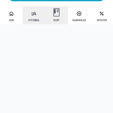
HEM
UTFORSKA
KORT
KAMPANJER
NYHETER
Mecenat Alumni
·
Seniordays
·
Mecenat Talang
·
TraineeGuiden