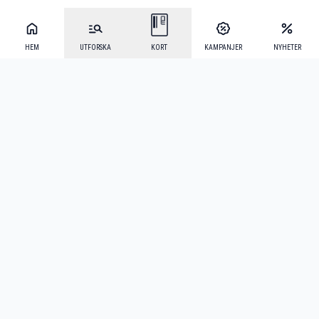
HEM
UTFORSKA
KORT
KAMPANJER
NYHETER
Mecenat Alumni
·
Seniordays
·
Mecenat Talang
·
TraineeGuiden