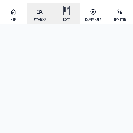
HEM
UTFORSKA
KORT
KAMPANJER
NYHETER
Mecenat Alumni
·
Seniordays
·
Mecenat Talang
·
TraineeGuiden