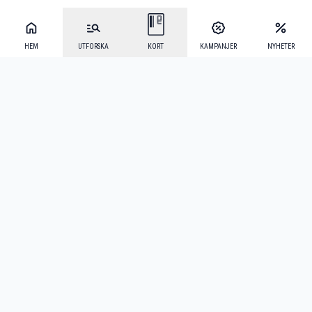
HEM
UTFORSKA
KORT
KAMPANJER
NYHETER
Mecenat Alumni
·
Seniordays
·
Mecenat Talang
·
TraineeGuiden