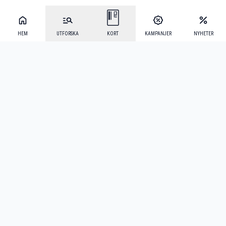
HEM
UTFORSKA
KORT
KAMPANJER
NYHETER
Mecenat Alumni
·
Seniordays
·
Mecenat Talang
·
TraineeGuiden