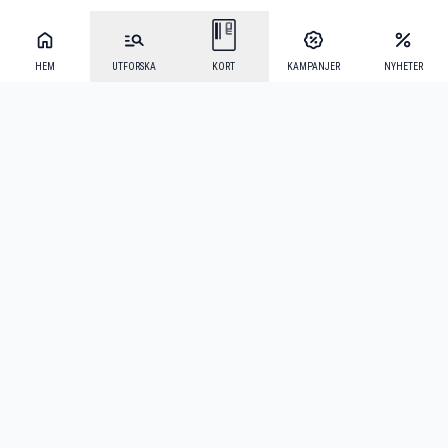
HEM
UTFORSKA
KORT
KAMPANJER
NYHETER
Mecenat Alumni
·
Seniordays
·
Mecenat Talang
·
TraineeGuiden